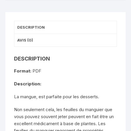
c
st
ail
ta
e
o
g
b
d
er
DESCRIPTION
o
o
o
n
AVIS (0)
k
DESCRIPTION
Format:
PDF
Description:
La mangue, est parfaite pour les desserts.
Non seulement cela, les feuilles du manguier que
vous pouvez souvent jeter peuvent en fait être un
excellent médicament à base de plantes. Les
feuilles du manguier regorgent de propriétés