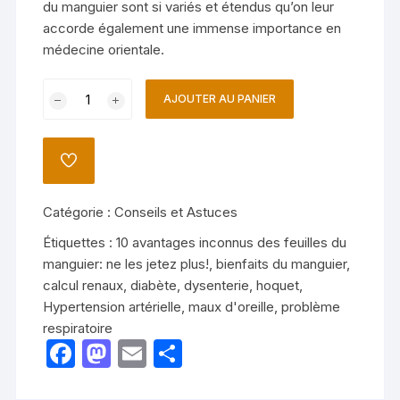
du manguier sont si variés et étendus qu’on leur
accorde également une immense importance en
médecine orientale.
quantité
AJOUTER AU PANIER
de
10
avantages
AJOUTER
inconnus
À
LA
des
LISTE
Catégorie :
Conseils et Astuces
feuilles
DE
SOUHAITS
du
Étiquettes :
10 avantages inconnus des feuilles du
manguier:
manguier: ne les jetez plus!
,
bienfaits du manguier
,
ne
calcul renaux
,
diabète
,
dysenterie
,
hoquet
,
les
Hypertension artérielle
,
maux d'oreille
,
problème
jetez
respiratoire
F
M
E
P
plus!
a
a
m
ar