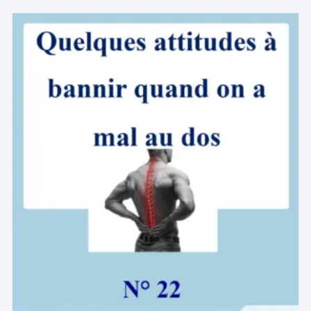
au
plus
ancien