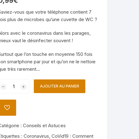
0,99
€
Saviez-vous que votre téléphone contient 7
fois plus de microbes qu’une cuvette de WC ?
Alors avec le coronavirus dans les parages,
mieux vaut le désinfecter souvent !
Surtout que l’on touche en moyenne 150 fois
son smartphone par jour et qu’on ne le nettoie
que très rarement…
quantité
AJOUTER AU PANIER
de
CoVid19
AJOUTER
Comment
À
LA
Désinfecter
LISTE
Catégorie :
Conseils et Astuces
Votre
DE
SOUHAITS
Smartphone
Étiquettes :
Coronavirus
,
CoVid19 : Comment