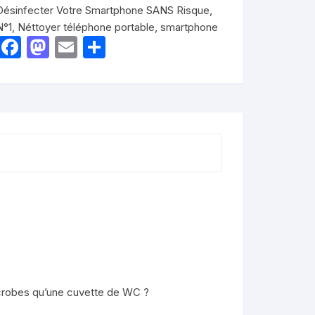
SANS
Désinfecter Votre Smartphone SANS Risque
,
Risque
N°1
,
Néttoyer téléphone portable
,
smartphone
F
M
E
P
a
a
m
ar
c
st
ail
ta
e
o
g
b
d
er
o
o
o
n
k
icrobes qu’une cuvette de WC ?