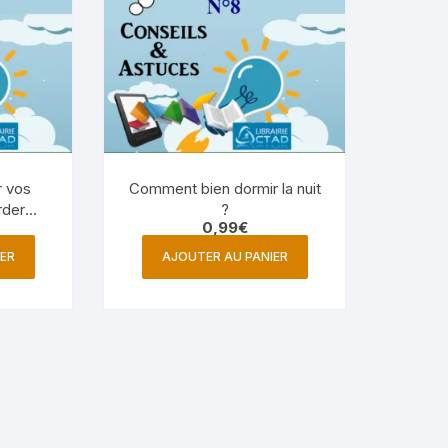
 vos
Comment bien dormir la nuit
rder
?
0,99
€
Astuce
ER
AJOUTER AU PANIER