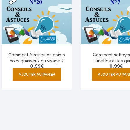
Comment éliminer les points
Comment nettoyer
noirs graisseux du visage ?
lunettes et les ga
0,99
€
0,99
€
toujours propres (
d’un Opticien)
AJOUTER AU PANIER
AJOUTER AU PANI