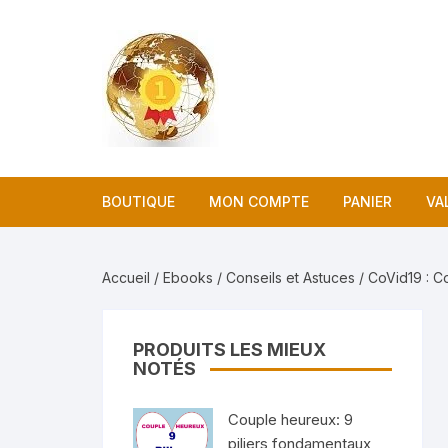
Aller
au
contenu
BOUTIQUE
MON COMPTE
PANIER
VA
Accueil
/
Ebooks
/
Conseils et Astuces
/ CoVid19 : 
PRODUITS LES MIEUX
NOTÉS
Couple heureux: 9
piliers fondamentaux