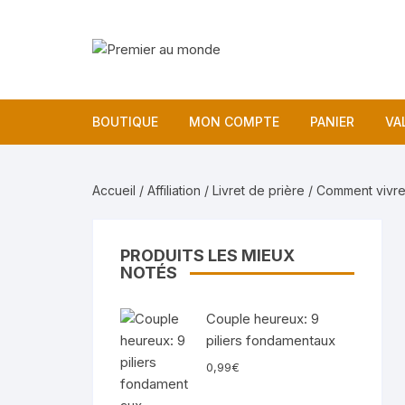
Aller
au
contenu
BOUTIQUE
MON COMPTE
PANIER
VA
Accueil
/
Affiliation
/
Livret de prière
/ Comment vivre
PRODUITS LES MIEUX
NOTÉS
Couple heureux: 9
piliers fondamentaux
0,99
€