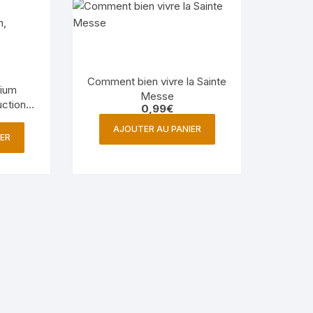
Comment bien vivre la Sainte
gium
Messe
ction,
0,99
€
ction
AJOUTER AU PANIER
ER