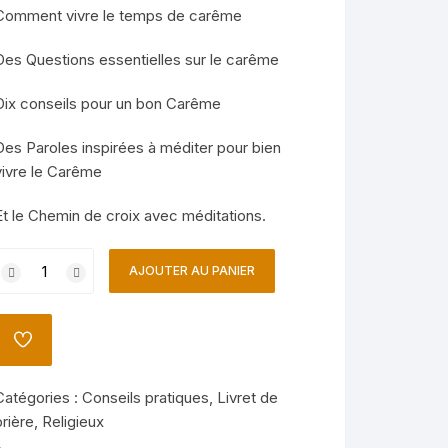
Comment vivre le temps de carême
Des Questions essentielles sur le carême
Dix conseils pour un bon Carême
Des Paroles inspirées à méditer pour bien
vivre le Carême
Et le Chemin de croix avec méditations.
quantité
AJOUTER AU PANIER
de
Comment
ivre
AJOUTER
e
À
LA
Temps
LISTE
Catégories :
Conseils pratiques
,
Livret de
de
DE
SOUHAITS
prière
,
Religieux
Carême