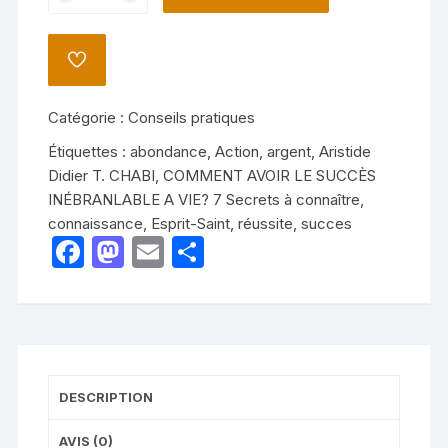
de
COMMENT
AVOIR
AJOUTER
LE
À
LA
SUCCÈS
LISTE
Catégorie :
Conseils pratiques
INÉBRANLABLE
DE
SOUHAITS
A
Étiquettes :
abondance
,
Action
,
argent
,
Aristide
VIE?
Didier T. CHABI
,
COMMENT AVOIR LE SUCCÈS
7
INÉBRANLABLE A VIE? 7 Secrets à connaître
,
Secrets
connaissance
,
Esprit-Saint
,
réussite
,
succes
F
M
E
P
à
connaître
a
a
m
ar
c
st
ail
ta
e
o
g
b
d
er
DESCRIPTION
o
o
o
n
AVIS (0)