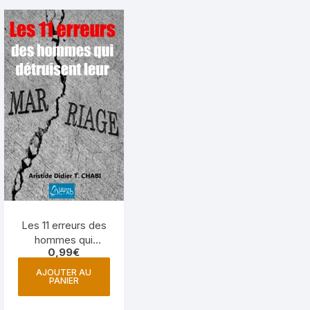
Les 11 erreurs des
hommes qui
0,99
€
détruisent leur
mariage
AJOUTER AU
PANIER