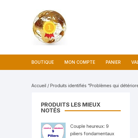
Aller
au
contenu
BOUTIQUE
MON COMPTE
PANIER
VA
Accueil
/ Produits identifiés “Problèmes qui détérior
PRODUITS LES MIEUX
NOTÉS
Couple heureux: 9
piliers fondamentaux