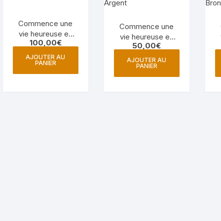
plus
ancien
Commence une
Commence une
vie heureuse en
vie heureuse en
100,00
€
option Or
50,00
€
option Argent
AJOUTER AU
AJOUTER AU
PANIER
PANIER