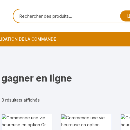
LIDATION DE LA COMMANDE
gagner en ligne
Trié
3 résultats affichés
du
plus
récent
au