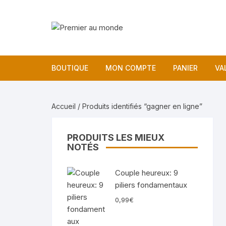
Aller
au
contenu
BOUTIQUE
MON COMPTE
PANIER
VA
Accueil
/ Produits identifiés “gagner en ligne”
PRODUITS LES MIEUX
NOTÉS
Couple heureux: 9
piliers fondamentaux
0,99
€